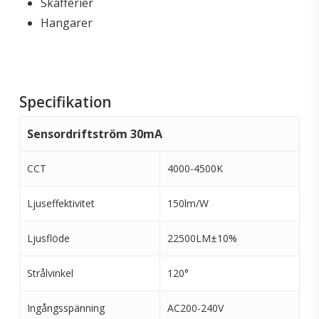
Skafferier
Hangarer
Specifikation
Sensordriftström 30mA
CCT
4000-4500K
Ljuseffektivitet
150lm/W
Ljusflöde
22500LM±10%
Strålvinkel
120°
Ingångsspänning
AC200-240V