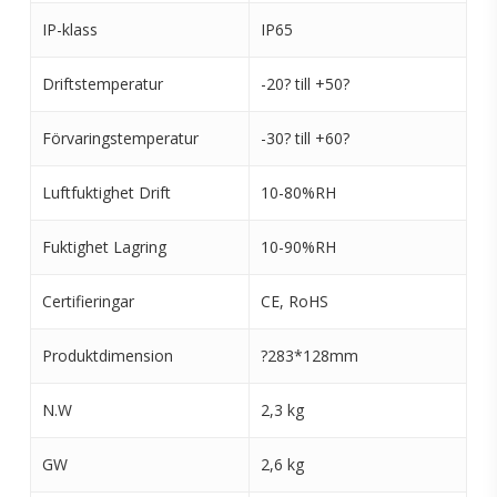
IP-klass
IP65
Driftstemperatur
-20? till +50?
Förvaringstemperatur
-30? till +60?
Luftfuktighet Drift
10-80%RH
Fuktighet Lagring
10-90%RH
Certifieringar
CE, RoHS
Produktdimension
?283*128mm
N.W
2,3 kg
GW
2,6 kg