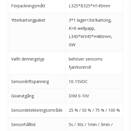
Förpackningsmått
L325*B325*H145mm
Ytterkartongpaket
3*1 lager=3st/kartong,
K=K wellpapp,
L345*W345*H480mm,
GW
Valfri dimningstyp
behöver sensorns
fjärrkontroll
Sensordriftspänning
10-15VDC
Givarutgång
DIM 0-10V
Sensordetekteringsområde
25 % / 50 % / 75 % / 100 %
Sensorhålltid
5s / 30s / 1min / 3min /