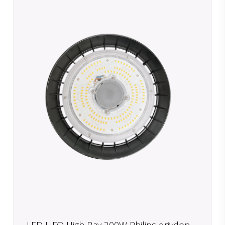
LED UFO High Bay 200W Philips drivdon