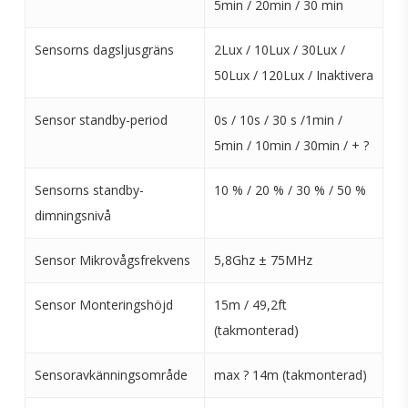
5min / 20min / 30 min
Sensorns dagsljusgräns
2Lux / 10Lux / 30Lux /
50Lux / 120Lux / Inaktivera
Sensor standby-period
0s / 10s / 30 s /1min /
5min / 10min / 30min / + ?
Sensorns standby-
10 % / 20 % / 30 % / 50 %
dimningsnivå
Sensor Mikrovågsfrekvens
5,8Ghz ± 75MHz
Sensor Monteringshöjd
15m / 49,2ft
(takmonterad)
Sensoravkänningsområde
max ? 14m (takmonterad)