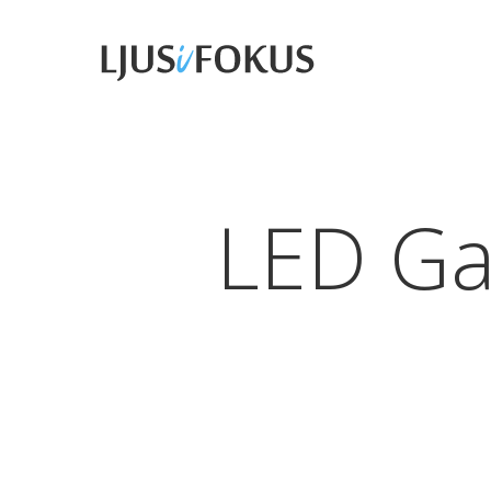
Skip
to
main
content
LED Ga