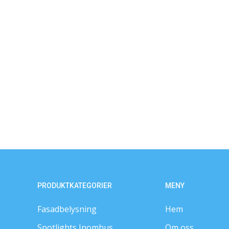
PRODUKTKATEGORIER
MENY
Fasadbelysning
Hem
Spotlights Inomhus
Om oss