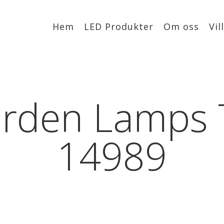
Hem
LED Produkter
Om oss
Vil
rden Lamps Ti
14989