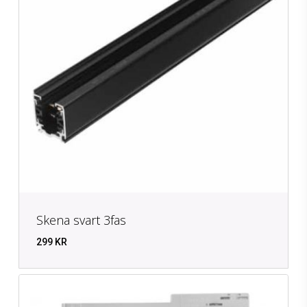
Skena svart 3fas
299
KR
KR
299