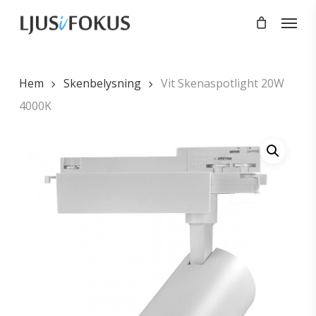
Skip
Menu
to
main
content
Hem
Skenbelysning
Vit Skenaspotlight 20W
4000K