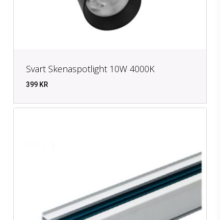
Svart Skenaspotlight 10W 4000K
399
KR
KR
399