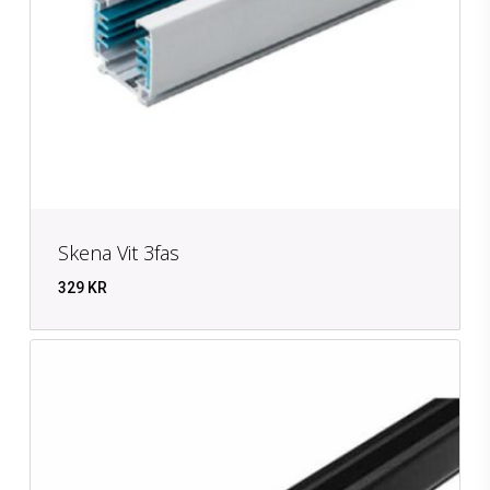
Skena Vit 3fas
329
KR
KR
329