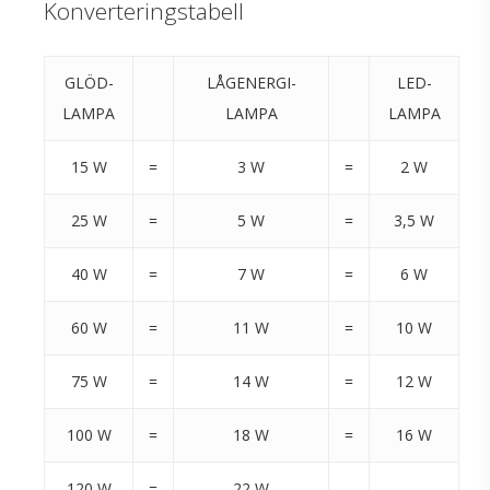
Konverteringstabell
GLÖD-
LÅGENERGI-
LED-
LAMPA
LAMPA
LAMPA
15 W
=
3 W
=
2 W
25 W
=
5 W
=
3,5 W
40 W
=
7 W
=
6 W
60 W
=
11 W
=
10 W
75 W
=
14 W
=
12 W
100 W
=
18 W
=
16 W
120 W
=
22 W