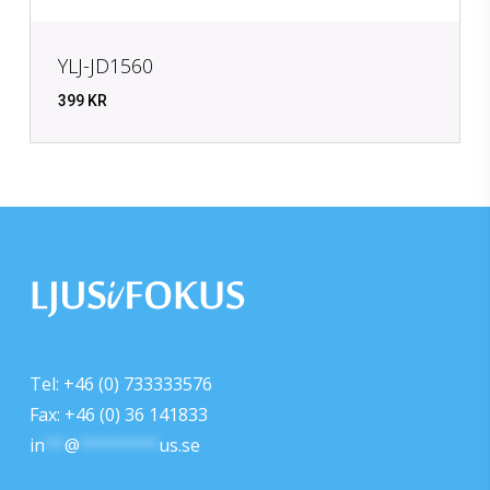
YLJ-JD1560
399
KR
KR
399
Tel: +46 (0) 733333576
Fax: +46 (0) 36 141833
in
**
@
********
us.se