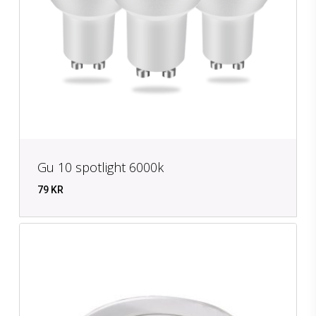
Gu 10 spotlight 6000k
79
KR
KR
79