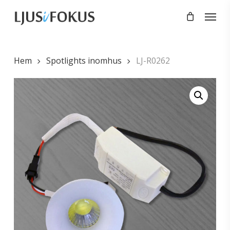
Skip
Menu
to
main
content
Hem
Spotlights inomhus
LJ-R0262