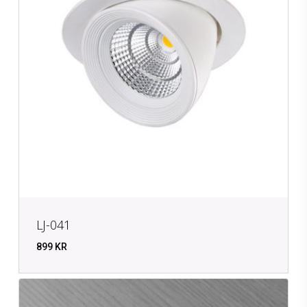
LJ-041
899
KR
KR
899