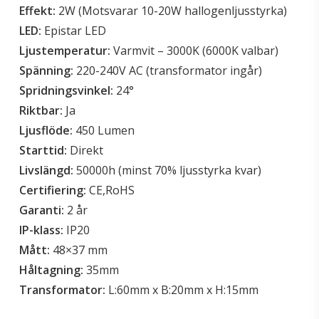
Effekt:
2W (Motsvarar 10-20W hallogenljusstyrka)
LED:
Epistar LED
Ljustemperatur:
Varmvit – 3000K (6000K valbar)
Spänning:
220-240V AC (transformator ingår)
Spridningsvinkel:
24°
Riktbar:
Ja
Ljusflöde:
450 Lumen
Starttid:
Direkt
Livslängd:
50000h (minst 70% ljusstyrka kvar)
Certifiering:
CE,RoHS
Garanti:
2 år
IP-klass:
IP20
Mått:
48×37 mm
Håltagning:
35mm
Transformator:
L:60mm x B:20mm x H:15mm