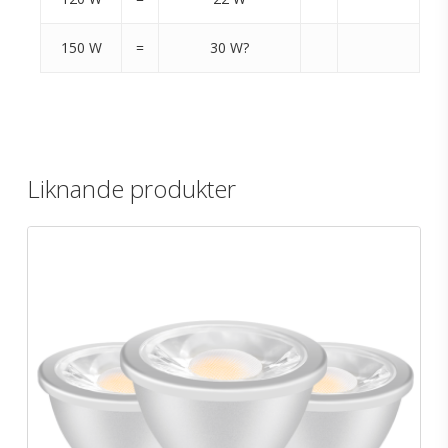
150 W
=
30 W?
Liknande produkter