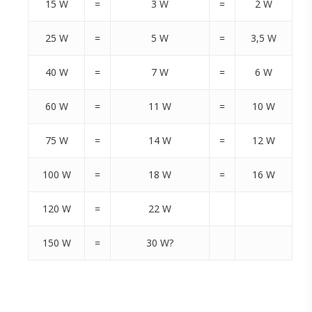
15 W
=
3 W
=
2 W
25 W
=
5 W
=
3,5 W
40 W
=
7 W
=
6 W
60 W
=
11 W
=
10 W
75 W
=
14 W
=
12 W
100 W
=
18 W
=
16 W
120 W
=
22 W
150 W
=
30 W?