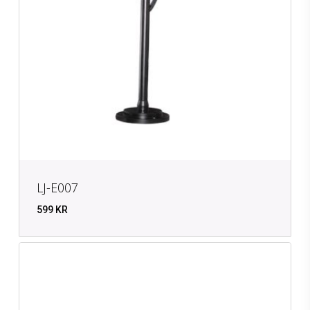
LJ-E007
599
KR
KR
599