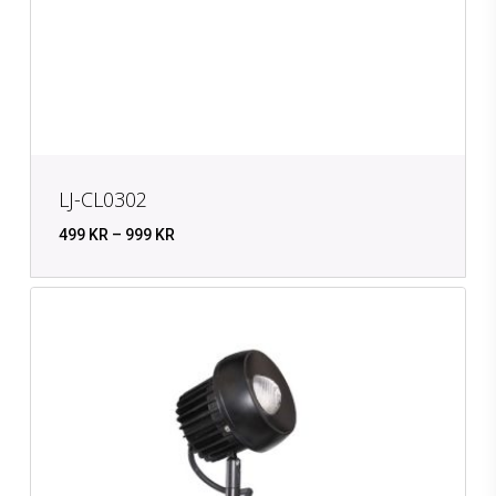
LJ-CL0302
PRISINTERVALL:
499
KR
–
999
KR
499 KR
TILL
999 KR