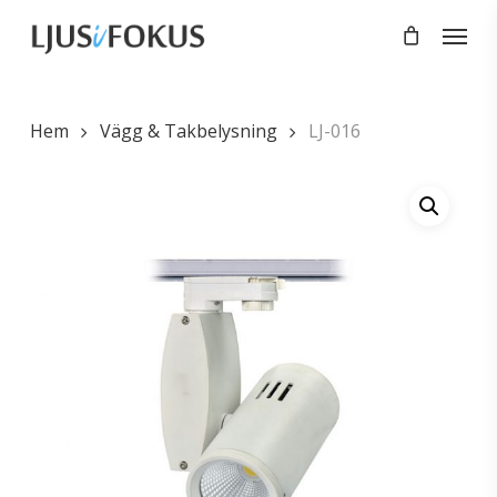
Skip
Menu
to
main
content
Hem
Vägg & Takbelysning
LJ-016