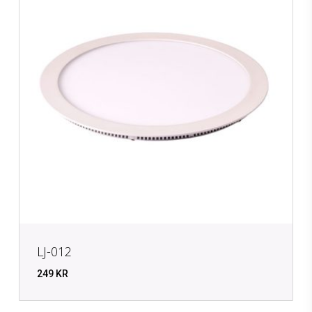
LJ-012
249
KR
KR
249