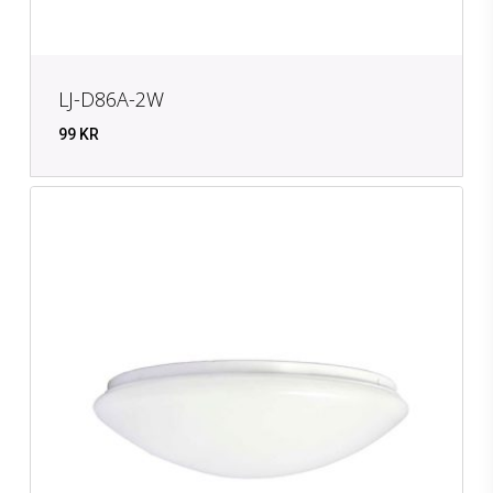
LJ-D86A-2W
99
KR
KR
99