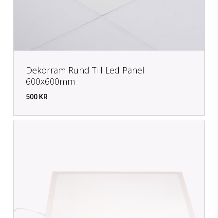
Dekorram Rund Till Led Panel
600x600mm
500
KR
KR
500