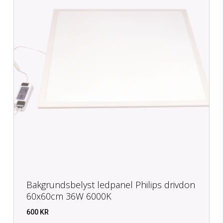
Bakgrundsbelyst ledpanel Philips drivdon
60x60cm 36W 6000K
600
KR
KR
600