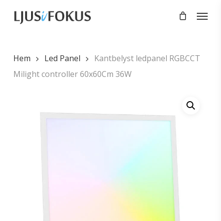
Skip
Menu
to
main
content
Hem
Led Panel
Kantbelyst ledpanel RGBCCT
Milight controller 60x60Cm 36W