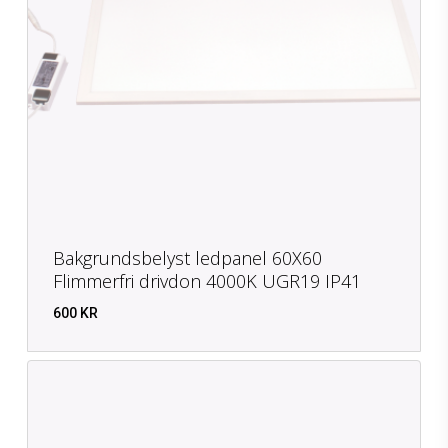
Bakgrundsbelyst ledpanel 60X60
Flimmerfri drivdon 4000K UGR19 IP41
600
KR
KR
600