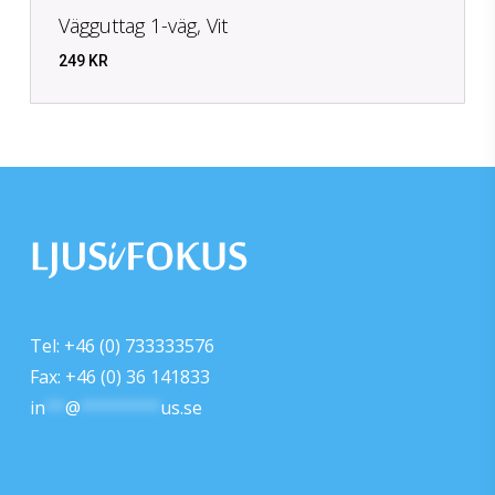
Vägguttag 1-väg, Vit
249
KR
KR
249
Tel: +46 (0) 733333576
Fax: +46 (0) 36 141833
in
**
@
********
us.se