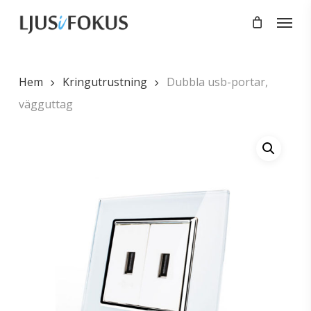
Skip
Menu
to
main
content
Hem
Kringutrustning
Dubbla usb-portar,
vägguttag