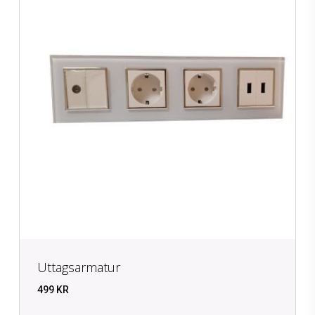
Uttagsarmatur
499
KR
KR
499