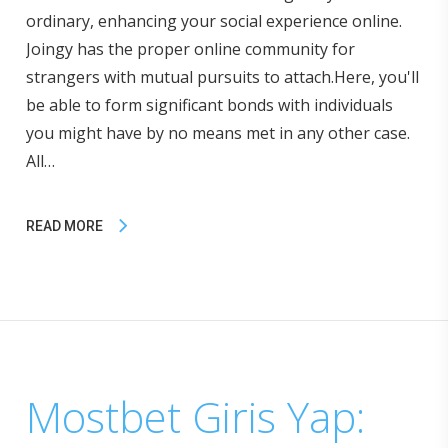
ordinary, enhancing your social experience online.
Joingy has the proper online community for
strangers with mutual pursuits to attach.Here, you'll
be able to form significant bonds with individuals
you might have by no means met in any other case.
All…
READ MORE
Mostbet Giris Yap: