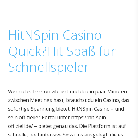
HitNSpin Casino:
Quick?Hit Spaß für
Schnellspieler
Wenn das Telefon vibriert und du ein paar Minuten
zwischen Meetings hast, brauchst du ein Casino, das
sofortige Spannung bietet. HitNSpin Casino – und
sein offizieller Portal unter https://hit-spin-
offiziell.de/ – bietet genau das. Die Plattform ist auf
schnelle, hochintensive Sessions ausgelegt, die es