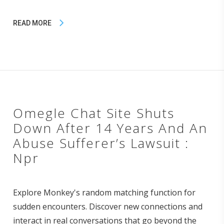
READ MORE
Omegle Chat Site Shuts
Down After 14 Years And An
Abuse Sufferer’s Lawsuit :
Npr
Explore Monkey's random matching function for
sudden encounters. Discover new connections and
interact in real conversations that go beyond the