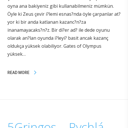
oyna ana bakiyeniz gibi kullanabilmeniz mümkün.
Öyle ki Zeus çevir i?lemi esnas?nda öyle çarpanlar at?
yor ki bir anda katlanan kazanc?n?za
inanamayacaks?n?z. Bir di?er ad? ile dede oyunu
olarak an?lan oyunda i?leyi? basit ancak kazanç
oldukça yüksek olabiliyor. Gates of Olympus
yüksek…
READ MORE
5Gringos – Rychlá