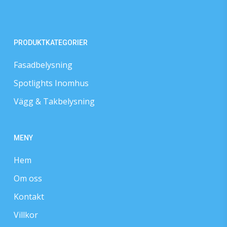
PRODUKTKATEGORIER
Fasadbelysning
Spotlights Inomhus
Vägg & Takbelysning
MENY
Hem
Om oss
Kontakt
Villkor