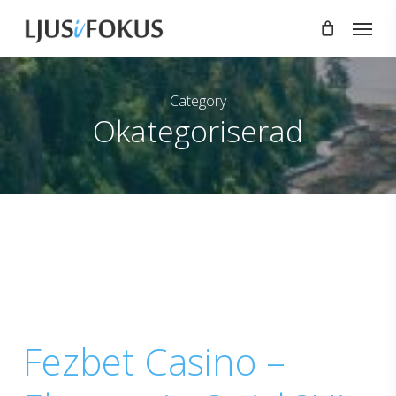
Skip
Menu
to
main
content
Category
Okategoriserad
Fezbet Casino –