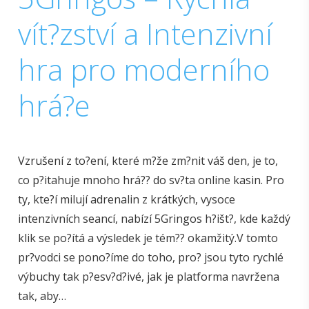
vít?zství a Intenzivní
hra pro moderního
hrá?e
Vzrušení z to?ení, které m?že zm?nit váš den, je to,
co p?itahuje mnoho hrá?? do sv?ta online kasin. Pro
ty, kte?í milují adrenalin z krátkých, vysoce
intenzivních seancí, nabízí 5Gringos h?išt?, kde každý
klik se po?ítá a výsledek je tém?? okamžitý.V tomto
pr?vodci se pono?íme do toho, pro? jsou tyto rychlé
výbuchy tak p?esv?d?ivé, jak je platforma navržena
tak, aby…