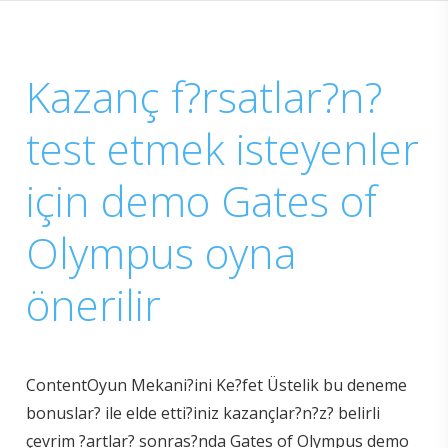
Kazanç f?rsatlar?n?
test etmek isteyenler
için demo Gates of
Olympus oyna
önerilir
ContentOyun Mekani?ini Ke?fet Üstelik bu deneme
bonuslar? ile elde etti?iniz kazançlar?n?z? belirli
çevrim ?artlar? sonras?nda Gates of Olympus demo