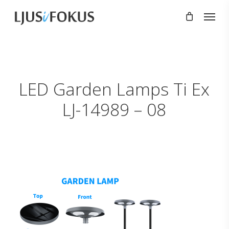
Skip
Menu
to
main
content
LED Garden Lamps Ti Ex
LJ-14989 – 08