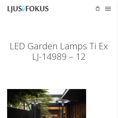
Skip
Menu
to
main
content
LED Garden Lamps Ti Ex
LJ-14989 – 12