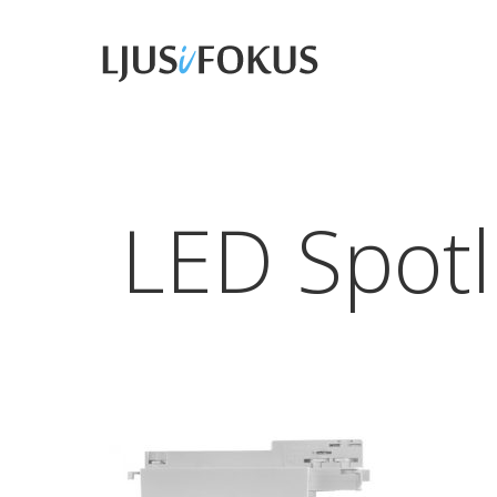
Skip
to
main
content
LED Spotl