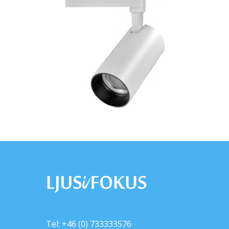
Tel: +46 (0) 733333576