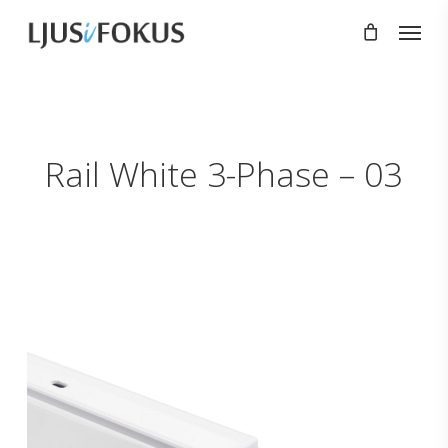
Skip
Menu
to
main
content
Rail White 3-Phase – 03