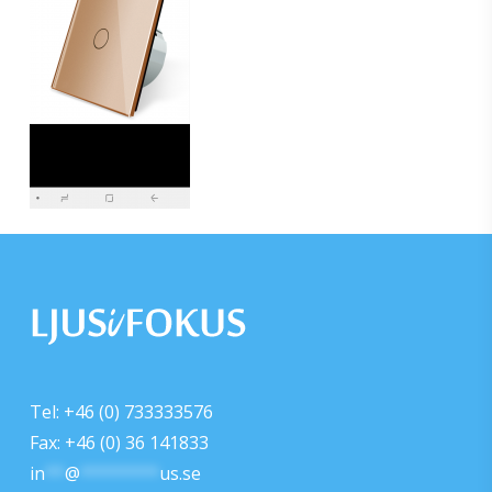
Tel: +46 (0) 733333576
Fax: +46 (0) 36 141833
in
**
@
********
us.se