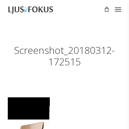
Skip
Menu
to
main
content
Screenshot_20180312-
172515