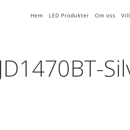
Hem
LED Produkter
Om oss
Vil
-JD1470BT-Sil