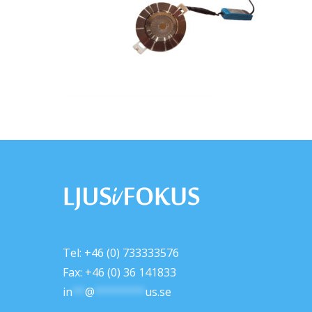
Tel: +46 (0) 733333576
Fax: +46 (0) 36 141833
in
**
@
********
us.se