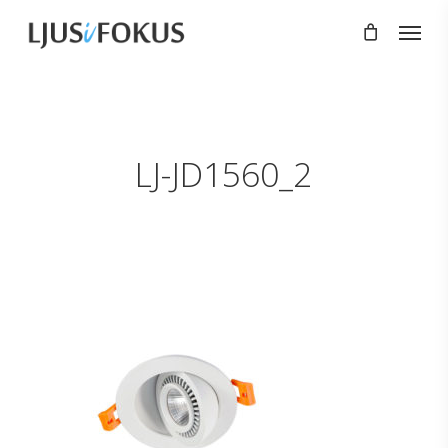
Skip
Menu
to
main
content
LJ-JD1560_2