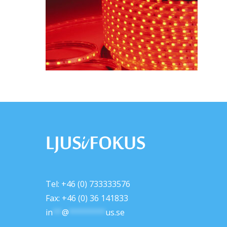
Tel: +46 (0) 733333576
Fax: +46 (0) 36 141833
in
**
@
********
us.se